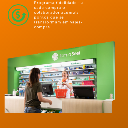
Programa fidelidade - a
cada compra o
colaborador acumula
pontos que se
transformam em vales-
compra